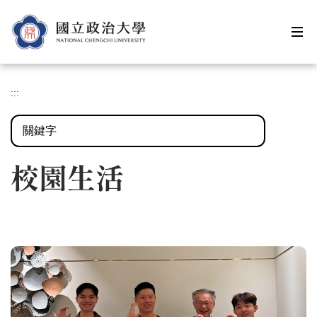
跳
到
主
要
內
容
:::
區
搜尋
校園生活