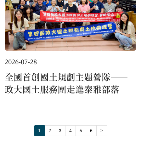
2026-07-28
全國首創國土規劃主題營隊——
政大國土服務團走進泰雅部落
>
1
2
3
4
5
6