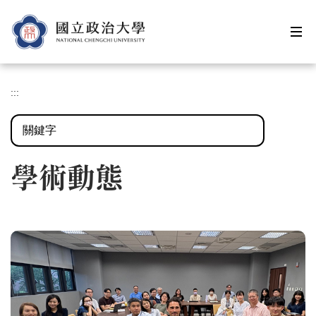
跳
到
主
要
內
容
:::
區
搜尋
學術動態