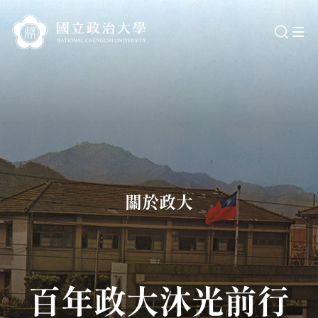
跳
到
主
要
內
容
區
關於政大
百年政大
沐光前行