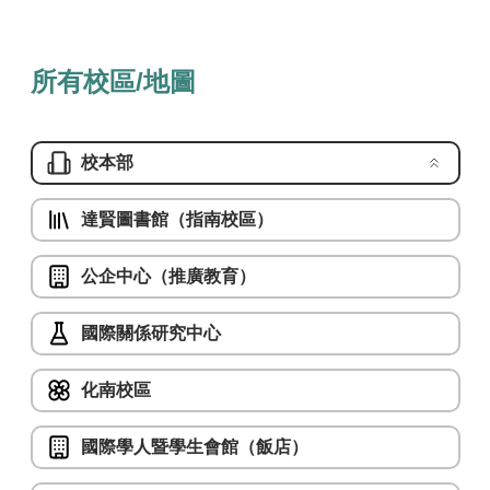
棕6
上車站點：台北101／世貿站5號出口
所有校區/地圖
上車站點：景美站2號出口過馬路至景美公園公車亭 至「政
大」（近政大西側門）或「政大一」（近政大正門）下車。
校本部
達賢圖書館（指南校區）
公企中心（推廣教育）
國際關係研究中心
化南校區
國際學人暨學生會館（飯店）