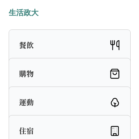
生活政大
餐飲
校內餐飲豐富多元，有正餐、有輕食，有健康
購物
餐盒、日式料理和美式漢堡等，分佈於集英
樓、行政大樓、學生宿舍等大樓，轉角就有驚
喜好味！
買書、日用品及運動用品，或是理髮、修眼
運動
鏡、影印、乾洗衣在校園內都能搞定！
餐廳資訊
政大不僅有室內外田徑、各種球類場地及健身
住宿
房，還有多條臨水親山的健行步道，四季皆
宜。
政大紀念品