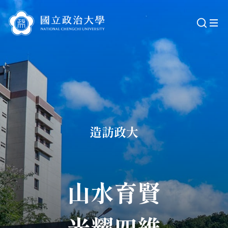
跳
到
主
要
內
容
區
造訪政大
山水育賢