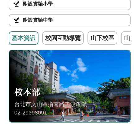
附設實驗小學
附設實驗中學
基本資訊
校園互動導覽
山下校區
山上
校本部
台北市文山區指南路二段64號
02-29393091