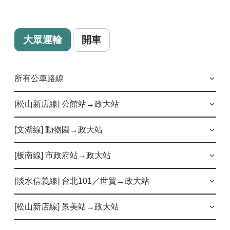
大眾運輸
開車
所有公車路線
欣欣客運
[松山新店線] 公館站→政大站
羅斯福路幹線（原236）、236區、237、611、295
指南客運 1503、282、530
[文湖線] 動物園→政大站
羅斯福路幹線（原236）
236區
530
東南客運 小10，至「政大一」下車
棕11
[板南線] 市政府站→政大站
羅斯福路幹線（原236）
236區
237
捷運接駁公車
棕3 、棕5、棕6、棕11、棕15、棕18、南環幹線，至「政大
站」下車
611
282
295
棕3
[淡水信義線] 台北101／世貿→政大站
上車站點：2號出口過馬路右方公車亭
棕18
南環幹線
點擊台北市公車動態系統查看公車路線圖
棕6
南環幹線
1503
[松山新店線] 景美站→政大站
棕18
南環幹線
上車站點：市政府站3號出口
上車站點：1號出口過馬路右方公車亭