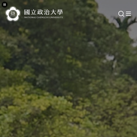
跳
到
主
要
內
容
區