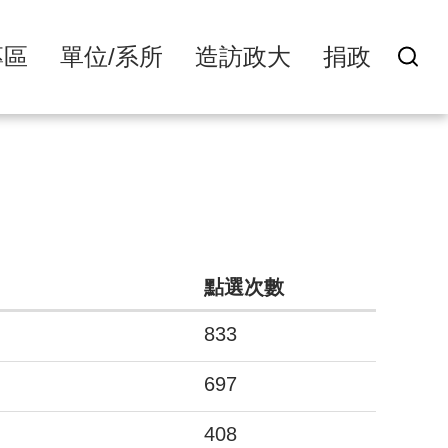
專區
單位/系所
造訪政大
捐政
點選次數
833
697
408