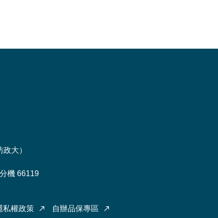
訪政大
）
機 66119
隱私權政策
自辦品保專區