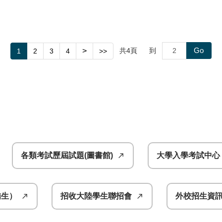
Go
>
共
4
頁
到
1
2
3
4
>>
各類考試歷屆試題(圖書館)
大學入學考試中心
僑生）
招收大陸學生聯招會
外校招生資