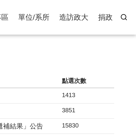
專區
單位/系所
造訪政大
捐政
點選次數
1413
3851
15830
遞補結果」公告