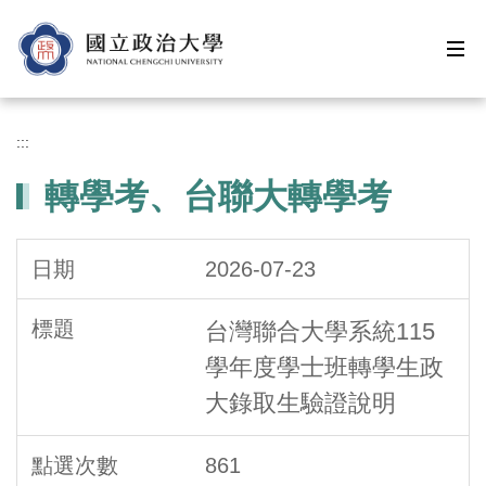
跳
到
主
要
內
容
:::
區
轉學考、台聯大轉學考
2026-07-23
台灣聯合大學系統115
學年度學士班轉學生政
大錄取生驗證說明
861