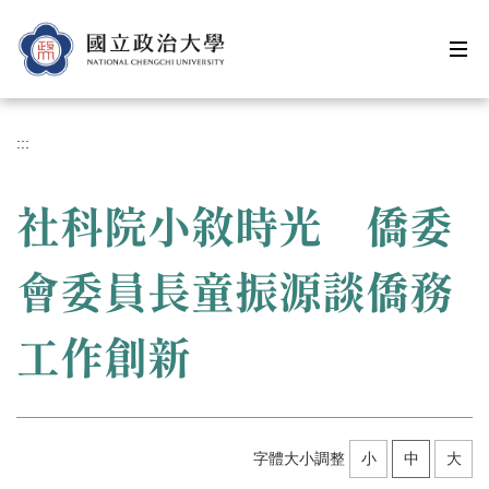
跳
到
主
要
內
容
:::
區
社科院小敘時光 僑委
會委員長童振源談僑務
工作創新
字體大小調整
小
中
大