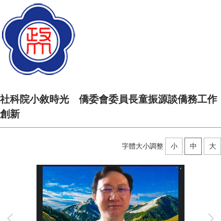
社科院小敘時光 僑委會委員長童振源談僑務工作
創新
字體大小調整
小
中
大