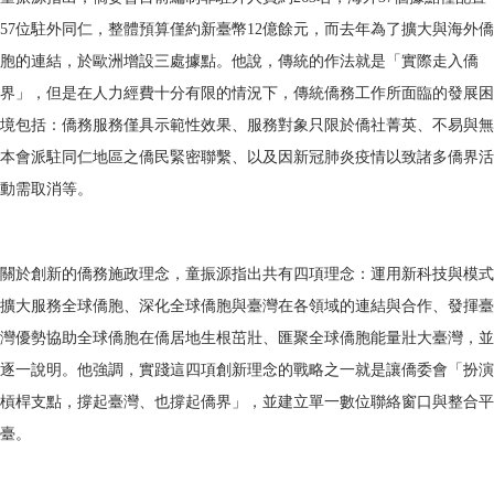
57位駐外同仁，整體預算僅約新臺幣12億餘元，而去年為了擴大與海外僑
胞的連結，於歐洲增設三處據點。他說，傳統的作法就是「實際走入僑
界」，但是在人力經費十分有限的情況下，傳統僑務工作所面臨的發展困
境包括：僑務服務僅具示範性效果、服務對象只限於僑社菁英、不易與無
本會派駐同仁地區之僑民緊密聯繫、以及因新冠肺炎疫情以致諸多僑界活
動需取消等。
關於創新的僑務施政理念，童振源指出共有四項理念：運用新科技與模式
擴大服務全球僑胞、深化全球僑胞與臺灣在各領域的連結與合作、發揮臺
灣優勢協助全球僑胞在僑居地生根茁壯、匯聚全球僑胞能量壯大臺灣，並
逐一說明。他強調，實踐這四項創新理念的戰略之一就是讓僑委會「扮演
槓桿支點，撐起臺灣、也撐起僑界」，並建立單一數位聯絡窗口與整合平
臺。