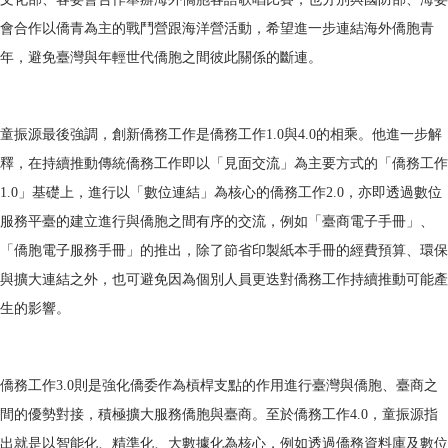
會合作以僑青為主的戰鬥營跟海洋營活動，希望進一步連結海外僑胞青
年，避免臺灣與年輕世代僑胞之間彼此關係的斷連。
童振源最後強調，創新僑務工作是僑務工作1.0與4.0的相乘。他進一步解
釋，在持續推動傳統僑務工作即以「見面交流」為主要方式的「僑務工作
1.0」基礎上，進行以「數位連結」為核心的僑務工作2.0，亦即透過數位
服務平臺的建立進行與僑胞之間有序的交流，例如「臺商電子手冊」、
「僑胞電子服務手冊」的推出，除了節省印製紙本手冊的經費預算、環保
與擴大連結之外，也可避免因為個別人員更迭對僑務工作持續推動可能產
生的影響。
僑務工作3.0則是強化僑委作為槓桿支點的作用進行臺灣與僑胞、臺商之
間的優勢對接，積極擴大服務僑胞與臺商。至於僑務工作4.0，童振源指
出就是以智能化、精準化、大數據化為核心，例如透過僑務資料庫及數位