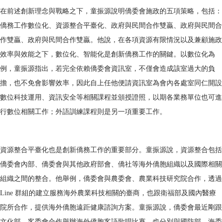
在前述創新理念與戰略之下，童振源說明僑委會施政的五項策略，包括：
僑務工作數位化、資源整合平臺化、政府與民間合作雙贏、政府與民間合
作雙贏、政府與民間合作雙贏。他說，在各項資源有限情況以及兼顧施政
效率與效能之下，數位化、智能化是創新僑務工作的關鍵。以數位化為
例，童振源指出，若完全依賴僑委會資訊室，不僅會造成該室過大的負
擔，也不免會影響效率，因此自上任他便請資訊室為會內各處室同仁開設
數位科技運用、資訊安全等相關課程並頒授證照，以期各業務單位也可進
行數位相關工作；外語訓練課程則是另一項重要工作。
資源整合平臺化也是創新僑務工作的重要部分。童振源說，資源整合包括
僑委會內部、僑委會與其他政府部會、僑社等海外僑胞組織以及國際相關
組織之間的整合。他舉例，僑委會與農委會、農業科技研究院合作，透過
Line 群組的建立服務海外農業科技相關的臺商，也跟衛福部及國內醫療
院所合作，提供海外僑胞遠距健康諮詢方案。童振源說，僑委會最近剛跟
文化部、客委會合作舉辦海外僑胞客語歌唱比賽，也分別與國防部、海委