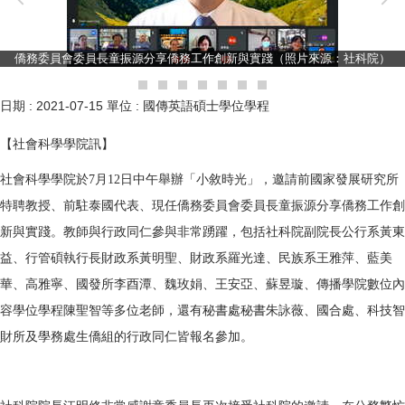
僑務委員會委員長童振源分享僑務工作創新與實踐（照片來源：社科院）
日期 :
2021-07-15
單位 :
國傳英語碩士學位學程
【社會科學學院訊】
社會科學學院於7月12日中午舉辦「小敘時光」，邀請前國家發展研究所
特聘教授、前駐泰國代表、現任僑務委員會委員長童振源分享僑務工作創
新與實踐。教師與行政同仁參與非常踴躍，包括社科院副院長公行系黃東
益、行管碩執行長財政系黃明聖、財政系羅光達、民族系王雅萍、藍美
華、高雅寧、國發所李酉潭、魏玫娟、王安亞、蘇昱璇、傳播學院數位內
容學位學程陳聖智等多位老師，還有秘書處秘書朱詠薇、國合處、科技智
財所及學務處生僑組的行政同仁皆報名參加。