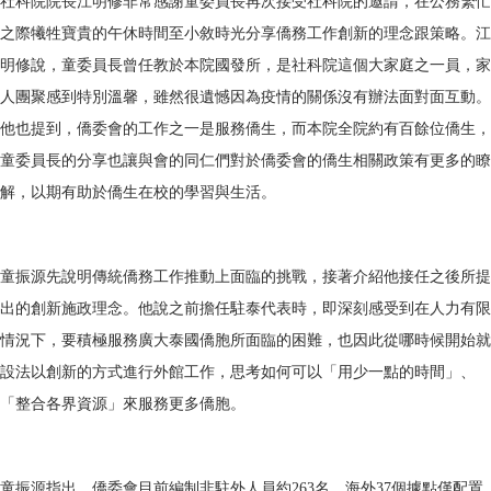
社科院院長江明修非常感謝童委員長再次接受社科院的邀請，在公務繁忙
之際犧牲寶貴的午休時間至小敘時光分享僑務工作創新的理念跟策略。江
明修說，童委員長曾任教於本院國發所，是社科院這個大家庭之一員，家
人團聚感到特別溫馨，雖然很遺憾因為疫情的關係沒有辦法面對面互動。
他也提到，僑委會的工作之一是服務僑生，而本院全院約有百餘位僑生，
童委員長的分享也讓與會的同仁們對於僑委會的僑生相關政策有更多的瞭
解，以期有助於僑生在校的學習與生活。
童振源先說明傳統僑務工作推動上面臨的挑戰，接著介紹他接任之後所提
出的創新施政理念。他說之前擔任駐泰代表時，即深刻感受到在人力有限
情況下，要積極服務廣大泰國僑胞所面臨的困難，也因此從哪時候開始就
設法以創新的方式進行外館工作，思考如何可以「用少一點的時間」、
「整合各界資源」來服務更多僑胞。
童振源指出，僑委會目前編制非駐外人員約263名，海外37個據點僅配置