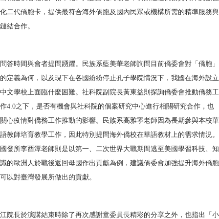
化二代僑胞卡，提供最符合海外僑胞及國內民眾或機構所需的精準服務與
鏈結合作。
問答時間與會者提問踴躍。民族系藍美華老師詢問目前僑委會對「僑胞」
的定義為何，以及現下在各國紛紛停止孔子學院情況下，我國在海外設立
中文學校上面臨什麼困難。社科院副院長黃東益則探詢僑委會推動僑務工
作4.0之下，是否有機會與社科院的個案研究中心進行相關研究合作，也
關心疫情對僑務工作推動的影響。民族系高雅寧老師因為長期參與本校華
語教師培育教學工作，因此特別提問海外僑校在華語教材上的需求情況。
國發所李酉潭老師則是以第一、二次世界大戰期間逃至美國學習科技、知
識的歐洲人於戰後返回母國作出貢獻為例，建議僑委會加強提升海外僑胞
可以對臺灣發展所做出的貢獻。
江院長於演講結束時除了再次感謝童委員長精彩的分享之外，也指出「小