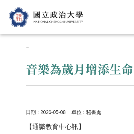
跳
到
主
要
內
容
區
:::
音樂為歲月增添生命
日期 :
2026-05-08
單位 :
秘書處
【通識教育中心訊】