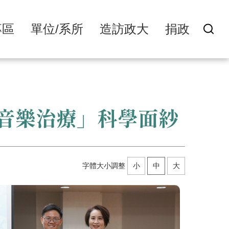
專區
單位/系所
造訪政大
捐政
音樂治療」科學面紗
字體大小調整
小
中
大