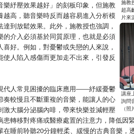
施教
音樂紓壓效果越好」的刻板印象，但施教
超高
養越高，聽音樂時反而越容易進入分析模
片來
法達到放鬆效果。此外，施教授也強調，
樂的介入必須基於同質原理，也就是必須
人喜好。例如，對憂鬱或失戀的人來說，
能使人陷入感傷而更加走不出來，引發反
現代人常見困擾的臨床應用——紓緩憂鬱
講座
節奏較慢且不斷重複的音樂，能讓人的心
詢問
（照
刺激大腦分泌腦內啡，帶來快樂並減輕壓
病患轉移對疼痛或醫療處置的注意力，降低因
輩在睡前聆聽20分鐘輕柔、緩慢的古典音樂，