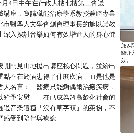
年5月4日中午在行政大樓七樓第二會議
識講座，邀請職能治療學系教授兼跨專業
北市醫學人文學會創會理事長的施以諾教
生深入探討音樂如何有效增進人的身心健
施以
樂介
效。
授開門見山地拋出講座核心問題，並給出
重點不在於病患得了什麼疾病，而是他是
哲人名言：「醫療只能夠偶爾治癒疾病，
以給予安慰。」在已成為超高齡化社會的
透過音樂這種「沒有草字頭」的藥物，不
們感受到陪伴與療癒。