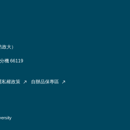
訪政大
）
機 66119
隱私權政策
自辦品保專區
ersity