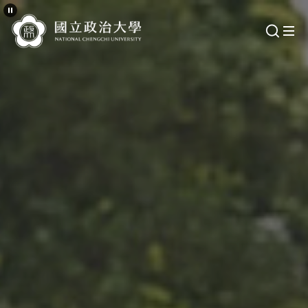
跳
到
主
要
內
容
區