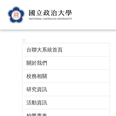
跳
到
主
要
內
容
區
:::
台聯大系統首頁
關於我們
校務相關
研究資訊
活動資訊
校際專車