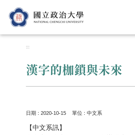
跳
到
主
要
內
容
區
:::
漢字的枷鎖與未來 
日期 :
2020-10-15
單位 :
中文系
【中文系訊】