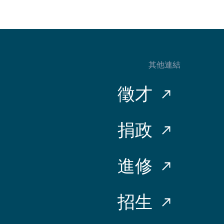
其他連結
徵才
捐政
進修
招生