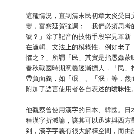
這種情況，直到清末民初章太炎受日
變，富察延賀強調：「我們必須思考
號？」除了記音的技術手段罕見革新
在邏輯、文法上的模糊性。例如老子
懼之？」所謂「民」其實是指愚蠢蒙
春秋戰國時期意義逐漸擴大，「民」
帶負面義，如「氓」、「泯」等，然
附加了語言使用者各自表述的曖昧性
他觀察曾使用漢字的日本、韓國。日
種漢字折減論，讓其可以迅速與西方觀
到，漢字字義有很大解釋空間，而由