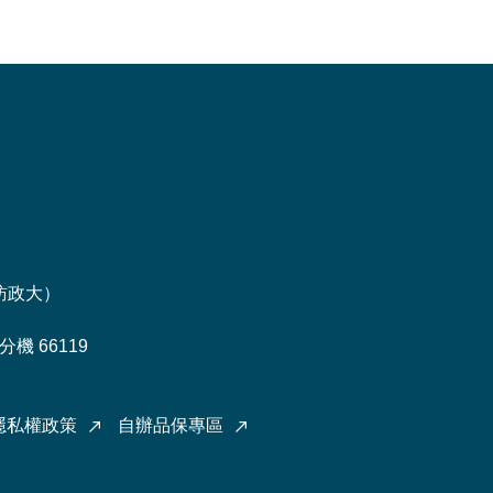
訪政大
）
機 66119
隱私權政策
自辦品保專區