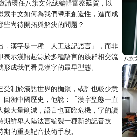
，邀請現任八旗文化總編輯富察延賀，以
思索中文如何為我們帶來創造性，進而成
哪些尚待開拓與解決的問題？
出，漢字是一種「人工速記語言」，而非
即表示漢語起源於多種語言的族群相交流
八旗
就形成我們看見漢字的最早型態。
已受制於漢語世界的枷鎖，或許也較少意
。回溯中國歷史，他說：「漢字型態一直
人數大量削減，語言也面臨危機，字的讀
時期鮮卑人陸法言編製一種新的記音技
時期的重要記音技術手段。