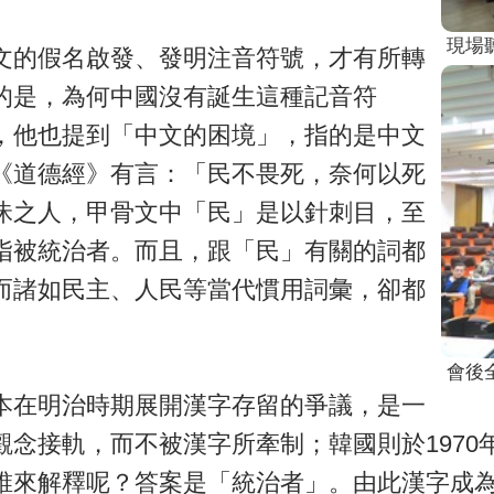
現場
文的假名啟發、發明注音符號，才有所轉
的是，為何中國沒有誕生這種記音符
，他也提到「中文的困境」，指的是中文
《道德經》有言：「民不畏死，奈何以死
昧之人，甲骨文中「民」是以針刺目，至
指被統治者。而且，跟「民」有關的詞都
而諸如民主、人民等當代慣用詞彙，卻都
。
會後
本在明治時期展開漢字存留的爭議，是一
念接軌，而不被漢字所牽制；韓國則於1970
誰來解釋呢？答案是「統治者」。由此漢字成