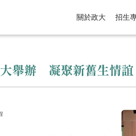
關於政大
招生
擴大舉辦 凝聚新舊生情誼
程