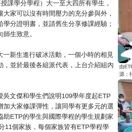
英語授課學分學程）大一至大四所有學生，
讓大家可以沒有時間壓力的充分參與外，
給學分證明書，並請舊生分享修課經驗；
向師生致意。
領大一新生進行破冰活動，一個小時的相見
動，並於最後各組派代表，上台介紹組內
由E
源：
吳文傑和學生們說明109學年度起ETP
增加大家修課彈性，讓同學有更多元的選
協助ETP的學生與國際學程的學生規劃家
目前共分11個家族，每個家族皆有ETP學程學