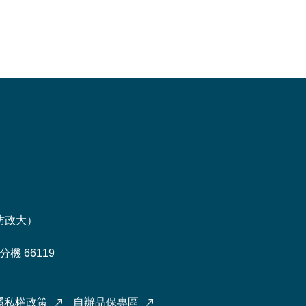
訪政大
）
機 66119
隱私權政策
自辦品保專區