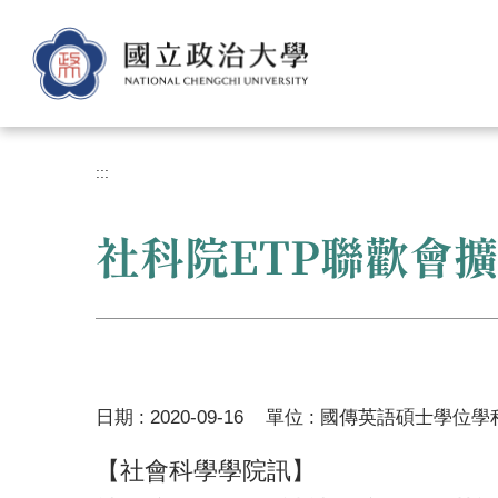
跳
到
主
要
內
容
區
:::
社科院ETP聯歡會
日期 :
2020-09-16
單位 :
國傳英語碩士學位學
【社會科學學院訊】