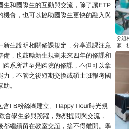
國生和國際生的互動與交流，除了讓ETP
的機會，也可以協助國際生更快的融入與
分組
一新生說明相關修課規定，分享選課注意
源：
準備，也鼓勵新生規劃未來四年的修課和
域、跨系所甚至是跨院的修課，不但可以拿
能力，不管之後短期交換或碩士班報考國
幫助。
FB粉絲團建立、Happy Hour時光規
，本次聯歡會學生參與踴躍，熱烈提問與交流，
後都繼續留在教室交誼，捨不得離開。學