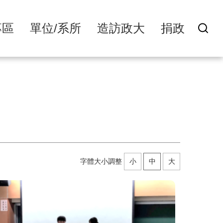
專區
單位/系所
造訪政大
捐政
字體大小調整
小
中
大