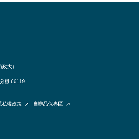
訪政大
）
機 66119
隱私權政策
自辦品保專區