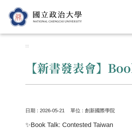
跳
到
主
要
內
容
區
:::
【新書發表會】Book Ta
日期 :
2026-05-21
單位 :
創新國際學院
✨Book Talk: Contested Taiwan