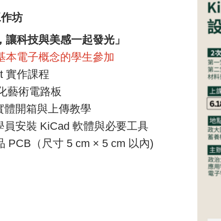
踐工作坊
，讓科技與美感一起發光」
基本電子概念的學生參加
t 實作課程
人化藝術電路板
實體開箱與上傳教學
安裝 KiCad 軟體與必要工具
B（尺寸 5 cm × 5 cm 以內)