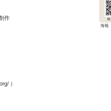
 創作
海報
org/ ）