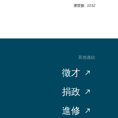
瀏覽數:
1032
其他連結
徵才
捐政
進修