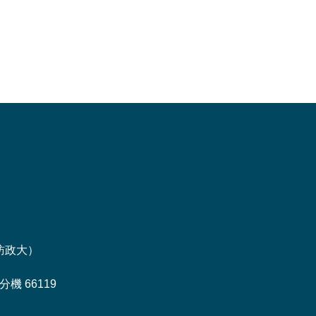
訪政大
）
機 66119