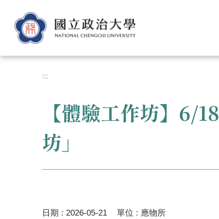
跳
到
主
要
內
容
區
:::
【體驗工作坊】6/18、
坊」
日期 :
2026-05-21
單位 :
應物所