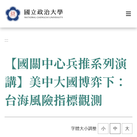
跳
到
主
要
內
容
:::
區
【國關中心兵推系列演
講】美中大國博弈下：
台海風險指標觀測
字體大小調整
小
中
大