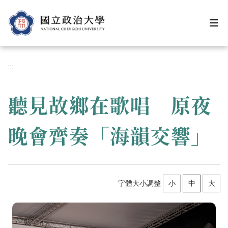
跳
到
主
要
內
容
:::
區
聽見故鄉在歌唱 原夜
晚會齊奏「海韻交響」
字體大小調整
小
中
大