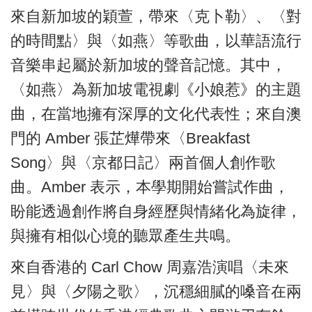
來自新加坡的穎萱，帶來〈克卜勒〉、〈對
的時間點〉與〈如燕〉等歌曲，以華語流行
音樂串起屬於新加坡的聲音記憶。其中，
〈如燕〉為新加坡電視劇《小娘惹》的主題
曲，在當地擁有深厚的文化代表性；來自澳
門的 Amber 張芷燁帶來〈Breakfast
Song〉與〈京都日記〉兩首個人創作歌
曲。Amber 表示，本學期開始嘗試作曲，
盼能透過創作將自身經歷與情緒化為旋律，
與擁有相似心境的聽眾產生共鳴。
來自香港的 Carl Chow 周嘉浩演唱〈未來
見〉與〈夕陽之歌〉，沉穩細膩的嗓音在兩