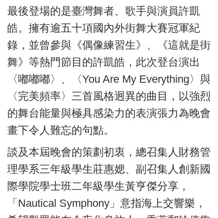
最後登場的是臺灣舞者、歌手與演員許凱
皓。擁有逾五十項國內外街舞大賽冠軍紀
錄，並曾參與《偶像練習生》、《這就是街
舞》等熱門節目的許凱皓，此次登台演出
〈嘟嘟嘟〉、〈You Are My Everything〉與
〈完美頻率〉三首風格迥異的曲目，以強烈
的舞台能量與極具感染力的表演張力為晚會
畫下令人難忘的句點。
談及本屆晚會的策劃初衷，總召集人財務管
理學系三年級學生莊惠媤、副召集人創新國
際學院學士班二年級學生黃亨傑分享，
「Nautical Symphony」意指海上交響樂，