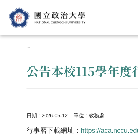
跳
到
主
要
內
容
區
:::
公告本校115學年度
日期 :
2026-05-12
單位 :
教務處
行事曆下載網址：
https://aca.nccu.e