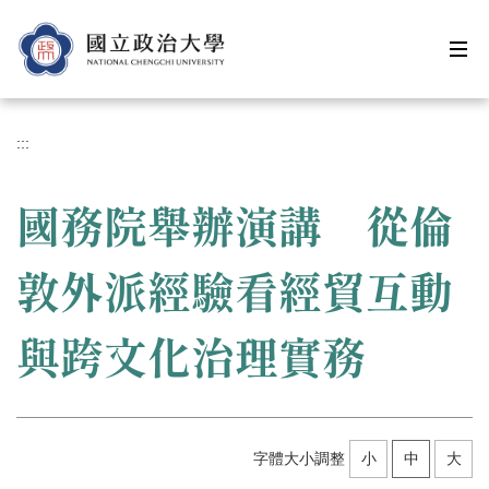
跳
到
主
要
內
容
:::
區
國務院舉辦演講 從倫
敦外派經驗看經貿互動
與跨文化治理實務
字體大小調整
小
中
大