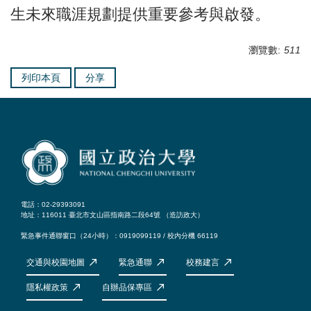
生未來職涯規劃提供重要參考與啟發。
瀏覽數:
511
列印本頁
分享
電話：02-29393091
地址：116011 臺北市文山區指南路二段64號 （
造訪政大
）
緊急事件通聯窗口（24小時）：0919099119 / 校內分機 66119
交通與校園地圖
緊急通聯
校務建言
隱私權政策
自辦品保專區