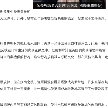
師長與講者合影(照片來源: 國際事務學院)
則多集中於專業技術
入境許可。此外，雙方近年簽署數位貿易相關協定，促進電子文件認證、
往會先對對方觀點表示認同，再進一步提出修正或補充意見，此種「先同
也反映在日常生活與商務互動之中。信用和承諾在英國的商務環境中相當
符合商業禮儀的行為。這些行為規範雖未必明文化，卻在實務上具有一定
動規律，但在疫情之後，遠距與混合辦公逐漸成為新常態；許多企業在無
信員工維持一定產出，此一趨勢也使英國成為歐洲地區遠距工作普及程度
國酒吧內常設有飛鏢等休閒設施，使社交活動不侷限於單純的飲酒行為，