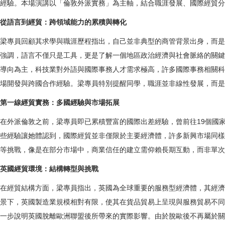
經驗。本場演講以「倫敦外派實務」為主軸，結合職涯發展、國際經貿分
從語言到經貿：跨領域能力的累積與轉化
梁專員回顧其求學與職涯歷程指出，自己並非典型的商管背景出身，而是
強調，語言不僅只是工具，更是了解一個地區政治經濟與社會脈絡的關鍵
導向為主，科技業對外語與國際事務人才需求極高，許多國際事務相關科
場開發與跨國合作經驗。梁專員特別提醒同學，職涯並非線性發展，而是
第一線經貿實務：多國經驗與市場拓展
在外派倫敦之前，梁專員即已累積豐富的國際出差經驗，曾前往19個國
些經驗讓她體認到，國際經貿並非僅限於主要經濟體，許多新興市場同樣
等挑戰，像是在部分市場中，商業信任的建立需仰賴長期互動，而非單次
英國經貿環境：結構轉型與挑戰
在經貿結構方面，梁專員指出，英國為全球重要的服務型經濟體，其經濟
景下，英國製造業規模相對有限，使其在貨品貿易上呈現與服務貿易不同
一步說明英國脫離歐洲聯盟後所帶來的實際影響。由於脫歐後不再屬於關