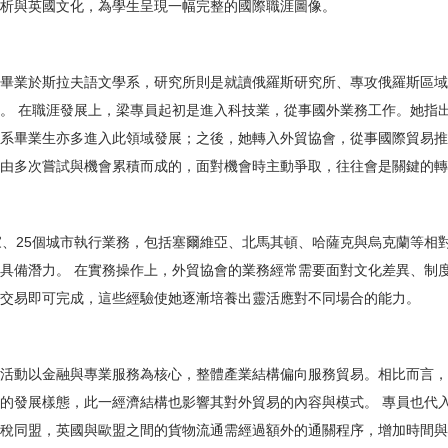
析與英國文化，為學生呈現一幅完整的國際職涯圖像。
畢業於斯拉夫語文學系，研究所則是就讀俄羅斯研究所、專攻俄羅斯區域
。 在職涯發展上，梁專員起初是進入科技業，從事國外業務工作。她指
系畢業生亦多進入此領域發展；之後，她轉入外貿協會，從事國際貿易推
由多次嘗試與機會累積而成的，面對機會時主動爭取，往往會是關鍵的轉
家、25個城市執行業務，包括塞爾維亞、北馬其頓、哈薩克與烏克蘭等相
具備潛力。 在實務操作上，外貿協會的業務經常需要面對文化差異、制
交易即可完成，這些經驗使她逐漸培養出靈活應對不同場合的能力。
活動以金融與專業服務為核心，整體產業結構偏向服務貿易。相比而言，
的發展樣態，此一經濟結構也影響其對外貿易的內容與模式。 專員也代
稅同盟，英國與歐盟之間的貨物流通需經過額外的通關程序，增加時間與