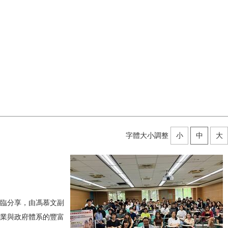
字體大小調整
小
中
大
蒞臨分享，由馮慕文副
業與政府體系的豐富