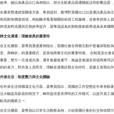
效率。她以漁產品出口為例指出，部分生鮮產品因通關延誤而影響品質，
在臺英雙邊經貿關係方面，專員提到，臺灣對英國出口以資通訊產品為主
和高附加價值領域，例如離岸風電相關技術與工程服務，並會有技術人員
跨境資料流通與交易效率提升，梁專員認為此類制度創新將成為未來國際
跨文化溝通：理解差異的重要性
在文化層面，梁專員透過實例指出，英國社會在商務互動中普遍採取較為
意、再轉折」的溝通模式，是當地商務文化的重要特徵。 在制度及社會
重要，雙方一旦達成共識，通常會嚴格遵守，無論是會議安排或商務拜訪
的約束力，對外派人員而言，理解並適應此類文化特性，是建立長期合作
外派生活：制度壓力與文化體驗
在外派生活與職場文化方面，梁專員指出，英國的工作型態近年來有顯著
法大幅提高薪資的情況下，轉而提供更具彈性的工作模式，以提升員工滿
較高的國家之一。
在生活層面，梁專員以日常生活觀察為例，介紹英國社會的社交與休閒方