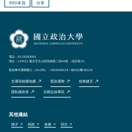
列印本頁
分享
電話：02-29393091
地址：116011 臺北市文山區指南路二段64號 （
造訪政大
）
緊急事件通聯窗口（24小時）：0919099119 / 校內分機 66119
交通與校園地圖
緊急通聯
校務建言
隱私權政策
自辦品保專區
其他連結
徵才
捐政
進修
招生