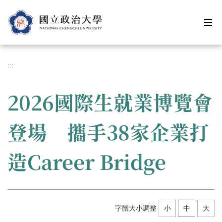
跳
到
主
要
內
容
:::
區
2026國際生就業博覽會
登場 攜手38家企業打
造Career Bridge
字體大小調整
小
中
大