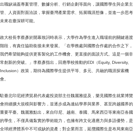
出職缺涵蓋專案管理、數據分析、行銷企劃等面向，讓國際學生與企業主
管、人資面對面洽談，掌握臺灣產業需求、拓展職涯想像，並進一步思考
未來在臺深耕可能。
政大校長李蔡彥於開幕致詞時表示，大學作為學生進入職場前的關鍵過渡
階段，有責任協助銜接未來發展。「在學務處與國際合作處的合作之下，
我們希望能夠提供更客製化的工作機會、更直接的面談方式。這是一個非
常創新的突破。」李蔡彥指出，回應學校推動的EDI（Equity, Diversity,
Inclusion）政策，期待為國際學生提供平等、多元、共融的職涯探索機
會。
駐臺北印尼經濟貿易代表處投資部主任魏麗雅提及，樂見國際生就業博覽
會持續擴大規模與影響力，並逐步成為連結學界與業界、甚至跨越國界的
重要平臺。魏麗雅點出，來自印尼、越南、泰國、馬來西亞等東南亞各國
的學生，不僅具備紮實的學術能力，也擁有跨文化適應力與多語優勢，是
全球經濟體系中不可或缺的資產；對企業而言，延攬國際生是布局東南亞