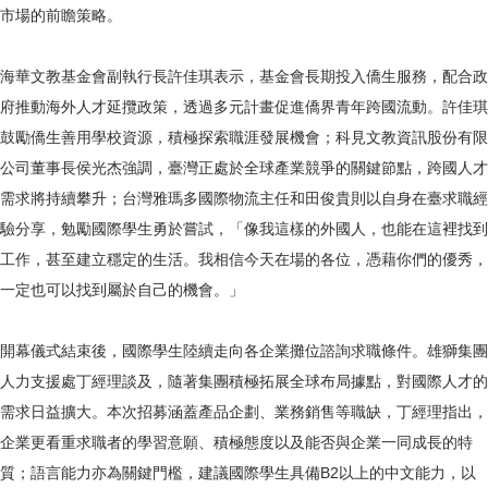
市場的前瞻策略。
海華文教基金會副執行長許佳琪表示，基金會長期投入僑生服務，配合政
府推動海外人才延攬政策，透過多元計畫促進僑界青年跨國流動。許佳琪
鼓勵僑生善用學校資源，積極探索職涯發展機會；科見文教資訊股份有限
公司董事長侯光杰強調，臺灣正處於全球產業競爭的關鍵節點，跨國人才
需求將持續攀升；台灣雅瑪多國際物流主任和田俊貴則以自身在臺求職經
驗分享，勉勵國際學生勇於嘗試，「像我這樣的外國人，也能在這裡找到
工作，甚至建立穩定的生活。我相信今天在場的各位，憑藉你們的優秀，
一定也可以找到屬於自己的機會。」
開幕儀式結束後，國際學生陸續走向各企業攤位諮詢求職條件。雄獅集團
人力支援處丁經理談及，隨著集團積極拓展全球布局據點，對國際人才的
需求日益擴大。本次招募涵蓋產品企劃、業務銷售等職缺，丁經理指出，
企業更看重求職者的學習意願、積極態度以及能否與企業一同成長的特
質；語言能力亦為關鍵門檻，建議國際學生具備B2以上的中文能力，以