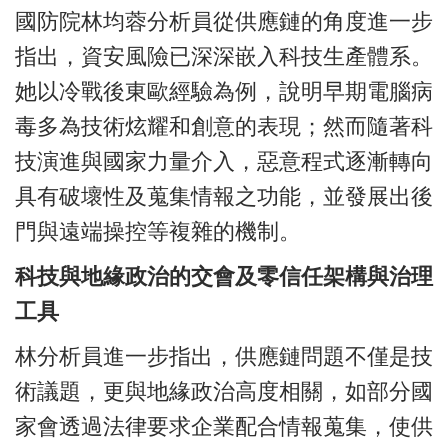
國防院林均蓉分析員從供應鏈的角度進一步
指出，資安風險已深深嵌入科技生產體系。
她以冷戰後東歐經驗為例，說明早期電腦病
毒多為技術炫耀和創意的表現；然而隨著科
技演進與國家力量介入，惡意程式逐漸轉向
具有破壞性及蒐集情報之功能，並發展出後
門與遠端操控等複雜的機制。
科技與地緣政治的交會及零信任架構與治理
工具
林分析員進一步指出，供應鏈問題不僅是技
術議題，更與地緣政治高度相關，如部分國
家會透過法律要求企業配合情報蒐集，使供