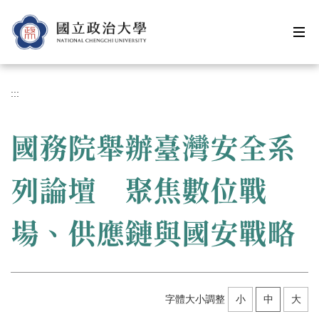
跳
到
主
要
內
容
:::
區
國務院舉辦臺灣安全系
列論壇 聚焦數位戰
場、供應鏈與國安戰略
字體大小調整
小
中
大