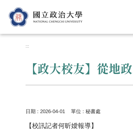
跳
到
主
要
內
容
區
:::
【政大校友】從地政
日期 :
2026-04-01
單位 :
秘書處
【校訊記者何昕嬡報導】