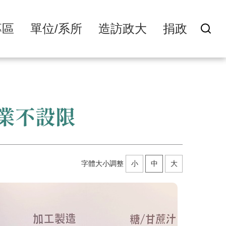
專區
單位/系所
造訪政大
捐政
業不設限
字體大小調整
小
中
大