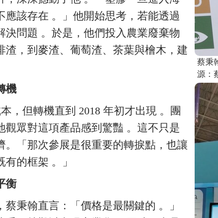
不應該存在 。」他開始思考，若能透過
解決問題 。於是，他們投入農業廢棄物
啡渣，到麥渣、葡萄渣、茶葉與檜木，建
蔡秉
源：
轉機
本，但轉機直到 2018 年初才出現 。團
地觀眾對這項產品感到驚豔 。這不只是
濟。「那次參展是很重要的轉捩點，也讓
既有的框架 。」
平衡
，蔡秉翰直言：「價格是最關鍵的 。」