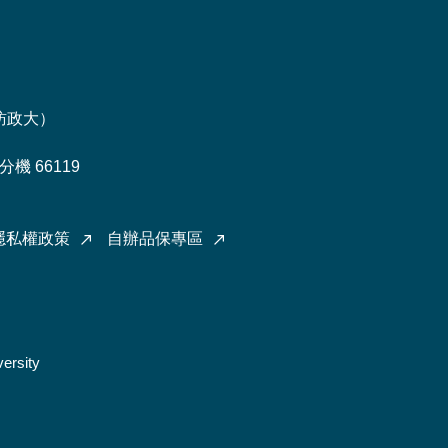
訪政大
）
機 66119
隱私權政策
自辦品保專區
ersity