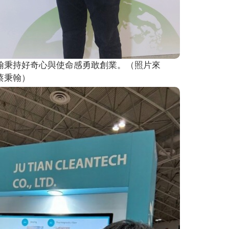
翰秉持好奇心與使命感勇敢創業。（照片來
蔡秉翰）