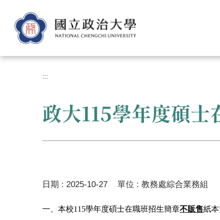
跳
到
主
要
內
容
區
:::
政大115學年度碩
日期 :
2025-10-27
單位 :
教務處綜合業務組
一、
本校115學年度碩士在職班招生簡章
不販售
紙本