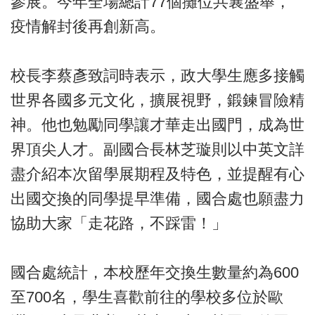
參展。今年全場總計77個攤位共襄盛舉，
疫情解封後再創新高。
校長李蔡彥致詞時表示，政大學生應多接觸
世界各國多元文化，擴展視野，鍛鍊冒險精
神。他也勉勵同學讓才華走出國門，成為世
界頂尖人才。副國合長林芝璇則以中英文詳
盡介紹本次留學展期程及特色，並提醒有心
出國交換的同學提早準備，國合處也願盡力
協助大家「走花路，不踩雷！」
國合處統計，本校歷年交換生數量約為600
至700名，學生喜歡前往的學校多位於歐