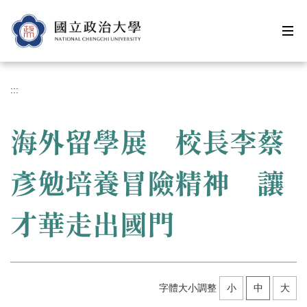
跳
到
主
要
內
容
:::
區
海外留學展 校長李蔡
彥勉培養冒險精神 讓
才華走出國門
字體大小調整
小
中
大