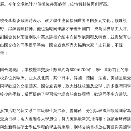
展。今年全場總計77個攤位共襄盛舉，疫情解封後再創新高。
校長李蔡彥致詞時表示，政大學生應多接觸世界各國多元文化，擴展視
野，鍛鍊冒險精神。他也勉勵同學讓才華走出國門，成為世界頂尖人才。
副國合長林芝璇則以中英文詳盡介紹本次留學展期程及特色，並提醒有心
出國交換的同學提早準備，國合處也願盡力協助大家「走花路，不踩
雷！」
國合處統計，本校歷年交換生數量約為600至700名，學生喜歡前往的學
校多位於歐洲、亞太及北美，其中日本、韓國、德國、法國、美國是最受
同學歡迎的交換國家。國合處表示，政大姊妹校遍及全球，許多臺灣同學
較少的學校，反而提供了學習當地語言的良好環境，歡迎同學多方嘗試。
參加活動的韓文系二年級學生吳沛蓉、曾郁茹，分別以韓國與歐陸國家為
交換目標，兩人走遍各大學攤位，努力蒐集最新實用情報；就讀全球傳播
與創新科技碩士學位學程的學生吳秉勵，則將交換目標放在英國與美國學