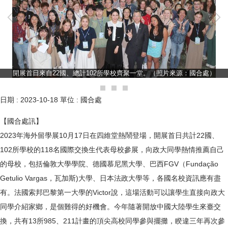
開展首日來自22國、總計102所學校齊聚一堂。（照片來源：國合處）
日期 :
2023-10-18
單位 :
國合處
【國合處訊】
2023年海外留學展10月17日在四維堂熱鬧登場，開展首日共計22國、
102所學校的118名國際交換生代表母校參展，向政大同學熱情推薦自己
的母校，包括倫敦大學學院、德國慕尼黑大學、巴西FGV（Fundação
Getulio Vargas，瓦加斯)大學、日本法政大學等，各國名校資訊應有盡
有。法國索邦巴黎第一大學的Victor說，這場活動可以讓學生直接向政大
同學介紹家鄉，是個難得的好機會。今年隨著開放中國大陸學生來臺交
換，共有13所985、211計畫的頂尖高校同學參與擺攤，睽違三年再次參