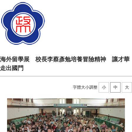
海外留學展 校長李蔡彥勉培養冒險精神 讓才華
走出國門
字體大小調整
小
中
大