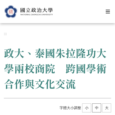
跳
到
主
要
內
容
:::
區
政大、泰國朱拉隆功大
學兩校商院 跨國學術
合作與文化交流
字體大小調整
小
中
大