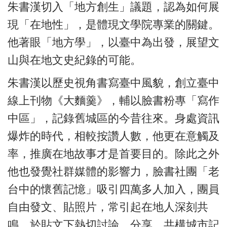
朱書漢切入「地方創生」議題，認為如何展
現「在地性」，是體現文學院專業的關鍵。
他著眼「地方學」，以臺中為出發，展望文
山與在地文史紀錄的可能。
朱書漢以歷史視角書寫臺中風貌，創立臺中
線上刊物《大麵羹》，輔以臉書粉專「寫作
中區」，記錄舊城區的今昔往來。身處資訊
爆炸的時代，相較按讚人數，他更在意觸及
率，推廣在地故事才是首要目的。除此之外
他也發覺社群媒體的影響力，臉書社團「老
台中的懷舊記憶」吸引四萬多人加入，團員
自由發文、貼照片，常引起在地人深刻共
鳴，於貼文下熱切討論、分享，共構城市記