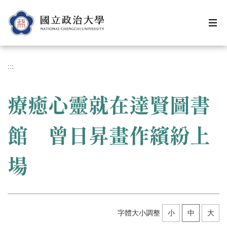
跳
到
主
要
內
容
:::
區
療癒心靈就在達賢圖書
館 曾日昇畫作繽紛上
場
字體大小調整
小
中
大