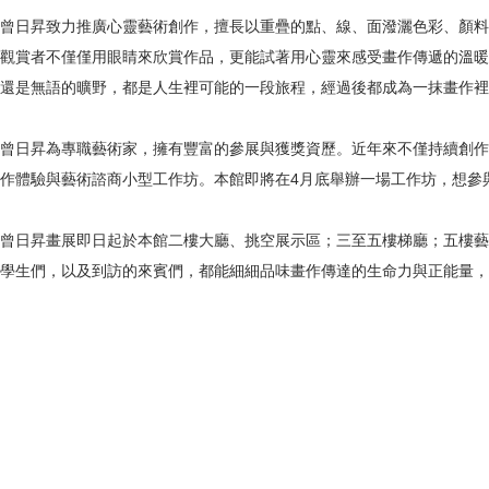
曾日昇致力推廣心靈藝術創作，擅長以重疊的點、線、面潑灑色彩、顏料
觀賞者不僅僅用眼睛來欣賞作品，更能試著用心靈來感受畫作傳遞的溫暖
還是無語的曠野，都是人生裡可能的一段旅程，經過後都成為一抹畫作裡
曾日昇為專職藝術家，擁有豐富的參展與獲獎資歷。近年來不僅持續創作
作體驗與藝術諮商小型工作坊。本館即將在4月底舉辦一場工作坊，想參
曾日昇畫展即日起於本館二樓大廳、挑空展示區；三至五樓梯廳；五樓藝
學生們，以及到訪的來賓們，都能細細品味畫作傳達的生命力與正能量，