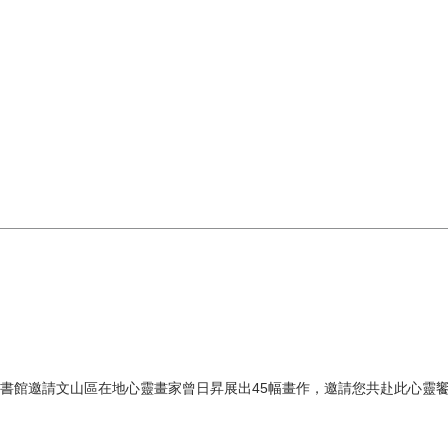
書館邀請文山區在地心靈畫家曾日昇展出45幅畫作，邀請您共赴此心靈