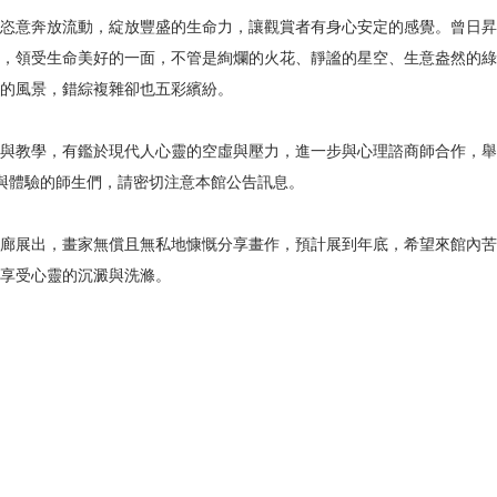
恣意奔放流動，綻放豐盛的生命力，讓觀賞者有身心安定的感覺。曾日昇
，領受生命美好的一面，不管是絢爛的火花、靜謐的星空、生意盎然的綠
的風景，錯綜複雜卻也五彩繽紛。
與教學，有鑑於現代人心靈的空虛與壓力，進一步與心理諮商師合作，舉
與體驗的師生們，請密切注意本館公告訊息。
廊展出，畫家無償且無私地慷慨分享畫作，預計展到年底，希望來館內苦
享受心靈的沉澱與洗滌。