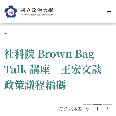
跳
到
主
要
內
容
:::
區
社科院 Brown Bag
Talk 講座 王宏文談
政策議程編碼
字體大小調整
小
中
大