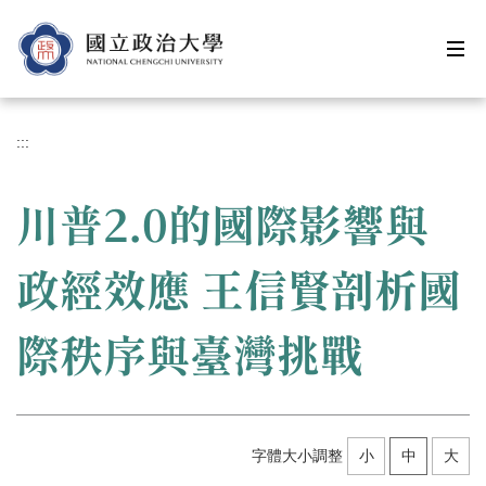
跳
到
主
要
內
容
:::
區
川普2.0的國際影響與
政經效應 王信賢剖析國
際秩序與臺灣挑戰
字體大小調整
小
中
大