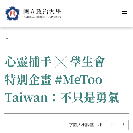
跳
到
主
要
內
容
:::
區
心靈捕手 ╳ 學生會
特別企畫 #MeToo
Taiwan：不只是勇氣
字體大小調整
小
中
大