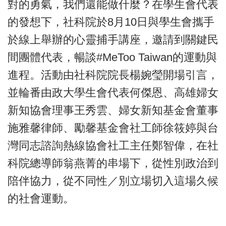
對的勇氣，我們還能做什麼？在學生會代表
的發想下，社科院於8月10日與學生會攜手
於線上舉辦的心靈捕手講座，邀請到關鍵民
間團體代表，暢談#MeToo Taiwan的運動與
進程。活動由社科院院長楊婉瑩開場引言，
並輪番由政大學生會代表何傑恩、高雄婦女
新知協會理事王秀雲、婦女新知基金會董事
施雅馨律師、勵馨基金會社工師徐筱婷與台
灣同志諮詢熱線協會社工主任鄭智偉，在社
科院總導師翁燕菁的串場下，從性別政治到
陪伴協力，從不同性／別立場切入這場久候
的社會運動。