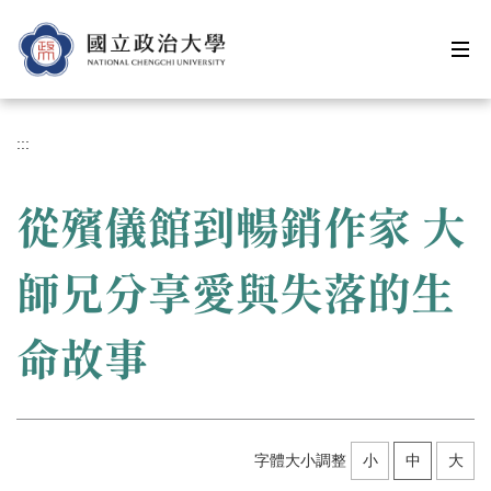
跳
到
主
要
內
容
:::
區
從殯儀館到暢銷作家 大
師兄分享愛與失落的生
命故事
字體大小調整
小
中
大