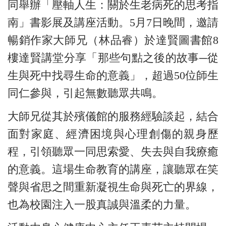
同舉辦「壓軸人生：關於生老病死的思考指
南」書影展及講座活動。5月7日晚間，邀請
暢銷作家大師兄（林品睿）於達賢圖書館8
樓達賢講堂分享「那些句點之後的故事─從
生與死中找尋生命的意義」，超過50位師生
同仁參與，引起無數聽眾共鳴。
大師兄從其於殯儀館的服務經驗談起，結合
面對家庭、經濟困境與心理創傷的親身歷
程，引領聽眾一同思索愛、失去與自我療癒
的意義。這場生命教育的講座，讓聽眾在笑
聲與省思之間重新凝視生命與死亡的界線，
也為校園注入一股真誠與溫柔的力量。