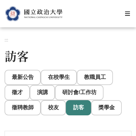
跳
到
主
要
內
容
:::
區
訪客
最新公告
在校學生
教職員工
徵才
演講
研討會/工作坊
徵聘教師
校友
訪客
獎學金