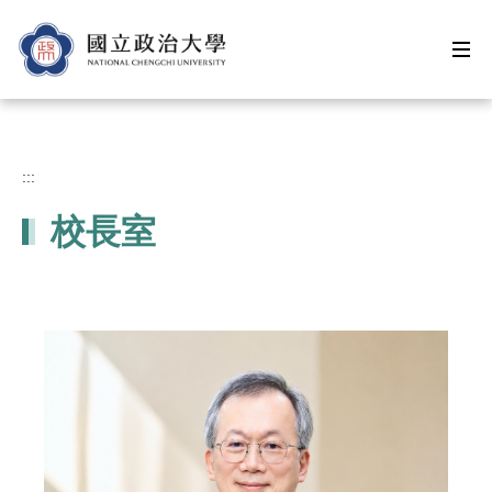
跳
到
主
要
內
容
區
:::
校長室