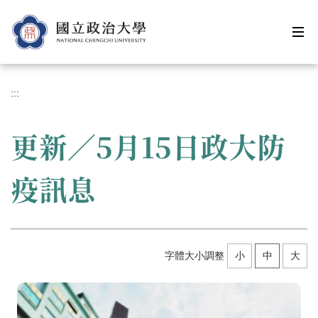
跳
到
主
要
內
容
:::
區
更新／5月15日政大防
疫訊息
字體大小調整
小
中
大