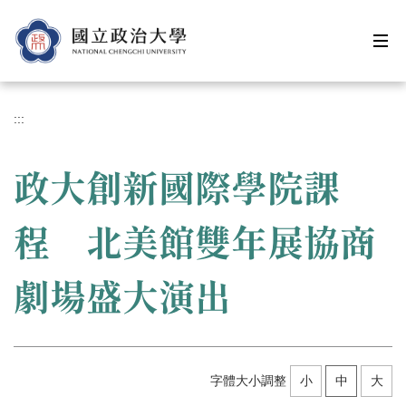
跳
到
主
要
內
容
:::
區
政大創新國際學院課
程 北美館雙年展協商
劇場盛大演出
字體大小調整
小
中
大