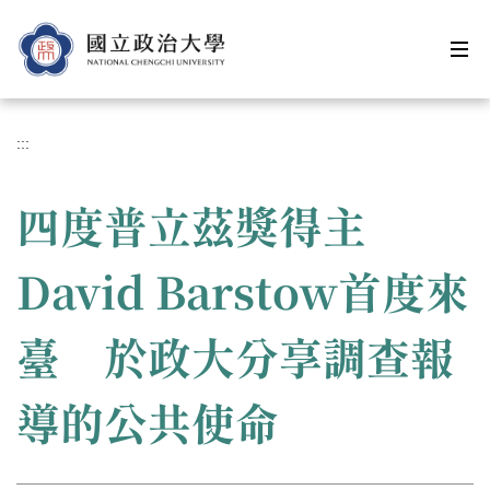
跳
到
主
要
內
容
:::
區
四度普立茲獎得主
David Barstow首度來
臺 於政大分享調查報
導的公共使命