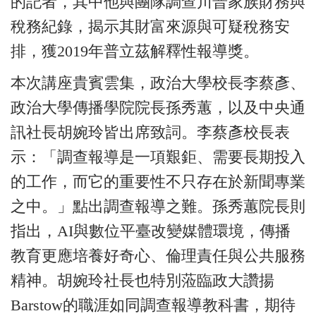
的記者，其中他與團隊調查川普家族財務與
稅務紀錄，揭示其財富來源與可疑稅務安
排，獲2019年普立茲解釋性報導獎。
本次講座貴賓雲集，政治大學校長李蔡彥、
政治大學傳播學院院長孫秀蕙，以及中央通
訊社長胡婉玲皆出席致詞。李蔡彥校長表
示：「調查報導是一項艱鉅、需要長期投入
的工作，而它的重要性不只存在於新聞專業
之中。」點出調查報導之難。孫秀蕙院長則
指出，AI與數位平
臺
改變媒體環境，傳播
教育更應培養好奇心、倫理責任與公共服務
精神。胡婉玲社長也特別蒞臨政大讚揚
Barstow的職涯如同調查報導教科書，期待