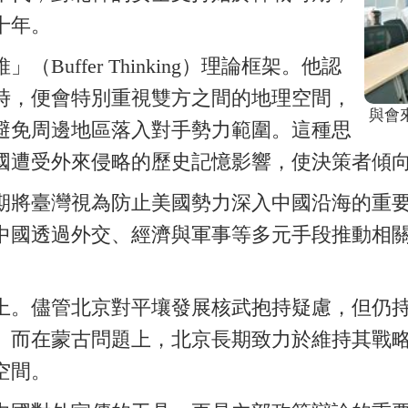
十年。
維」（
Buffer Thinking
）理論框架。他認
時，便會特別重視雙方之間的地理空間，
與會
避免周邊地區落入對手勢力範圍。這種思
國遭受外來侵略的歷史記憶影響，使決策者傾
期將
臺
灣視為防止美國勢力深入中國沿海的重
中國透過外交、經濟與軍事等多元手段推動相
上。儘管北京對平壤發展核武抱持疑慮，但仍
。而在蒙古問題上，北京長期致力於維持其戰
空間。