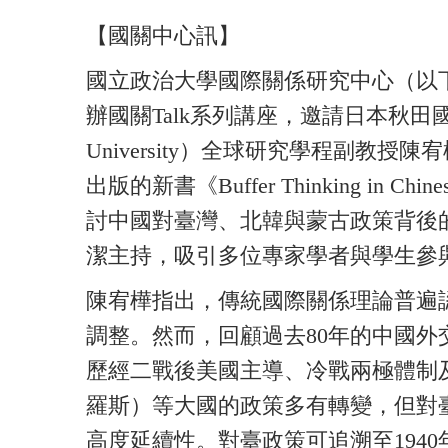
【國關中心訊】
國立政治大學國際關係研究中心（以下簡
辦國關
Talk
系列講座，邀請日本秋田
University
）全球研究學程副教授陳宥
出版的新書《
Buffer Thinking in Chine
討中國對臺灣、北韓與蒙古政策背後
潔主持，吸引多位專家學者與學生參
陳宥樺指出，傳統國際關係理論普遍
調整。然而，回顧過去
80
年的中國外
歷經二戰後美國主導、冷戰兩極體制
羅斯）等大國的政策多有轉變，但對
高度延續性。對
臺
政策可追溯至
1940