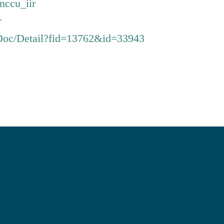
nccu_iir
r
geDoc/Detail?fid=13762&id=33943