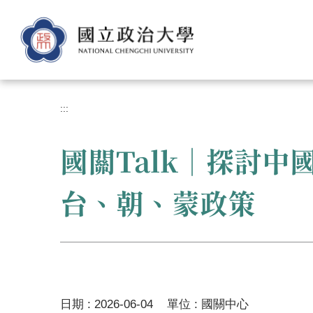
跳
到
主
要
內
容
區
:::
國關Talk｜探討
台、朝、蒙政策
日期 :
2026-06-04
單位 :
國關中心