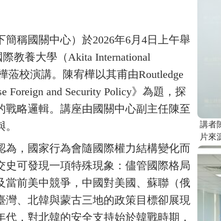
稱國關中心）於2026年6月4
日上午舉
國際教養大學（
Akita International
樺蒞校演講。陳宥樺以其甫由
Routledge
se Foreign and Security Policy
》為題，探
的戰略邏輯。講座由國關中心副主任陳至
講者
與。
片來
認為，國家行為會隨國際權力結構變化而
交史可發現一項特殊現象：儘管國際格局
及當前美中競爭，中國對美國、蘇聯（俄
臺
灣、北韓與蒙古三地的政策目標卻展現
年代，對北韓的安全支持始於韓戰時期，