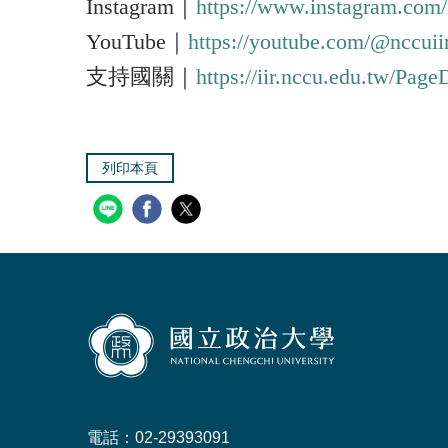
Instagram｜
https://www.instagram.com/
YouTube｜
https://youtube.com/@nccuii
支持國關｜
https://iir.nccu.edu.tw/Pa
列印本頁
電話：02-29393091