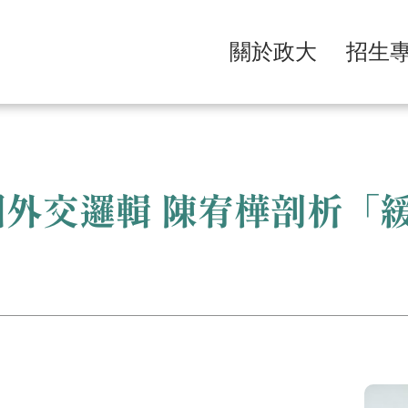
關於政大
招生
中國外交邏輯 陳宥樺剖析「