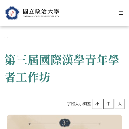
跳
到
主
要
內
容
:::
區
第三屆國際漢學青年學
者工作坊
字體大小調整
小
中
大