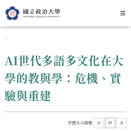
跳
到
主
要
內
容
:::
區
AI世代多語多文化在大
學的教與學：危機、實
驗與重建
字體大小調整
小
中
大