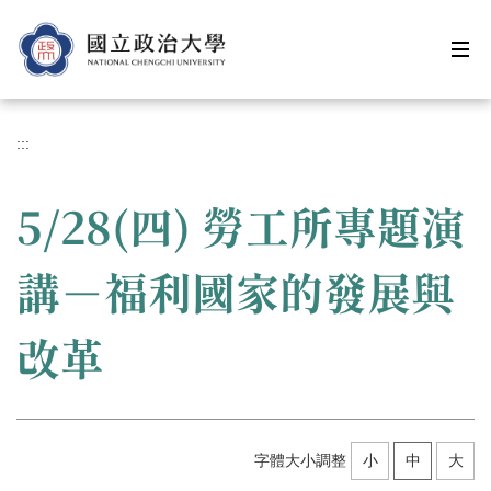
跳
到
主
要
內
容
:::
區
5/28(四) 勞工所專題演
講－福利國家的發展與
改革
字體大小調整
小
中
大