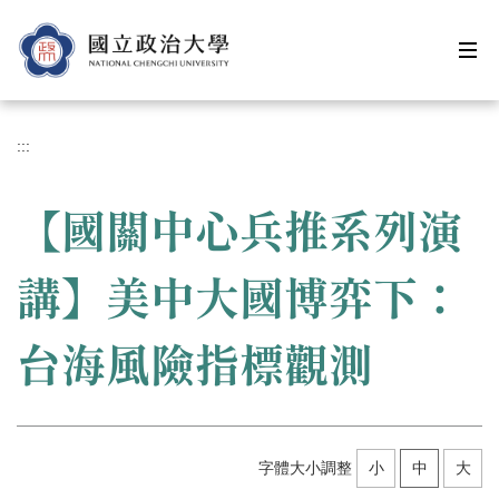
跳
到
主
要
內
容
:::
區
【國關中心兵推系列演
講】美中大國博弈下：
台海風險指標觀測
字體大小調整
小
中
大