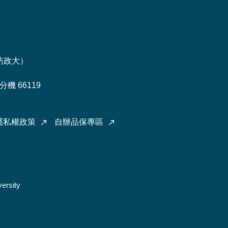
訪政大
）
機 66119
隱私權政策
自辦品保專區
ersity