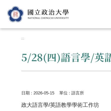
跳
到
主
要
內
容
區
:::
5/28(四)語言學/
日期 :
2026-05-15
單位 :
語言所
政大語言學/英語教學學術工作坊