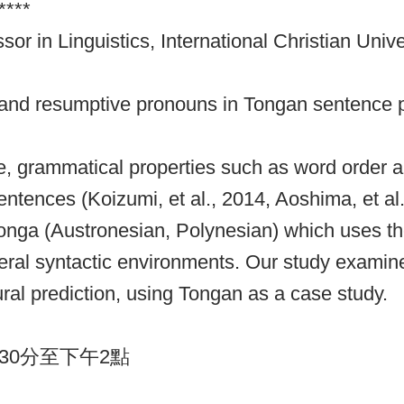
****
 in Linguistics, International Christian Unive
 and resumptive pronouns in Tongan sentence 
e, grammatical properties such as word order
ntences (Koizumi, et al., 2014, Aoshima, et al
nga (Austronesian, Polynesian) which uses th
ral syntactic environments. Our study examine
ral prediction, using Tongan as a case study.
30分至下午2點