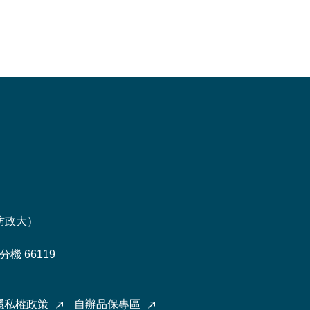
訪政大
）
機 66119
隱私權政策
自辦品保專區