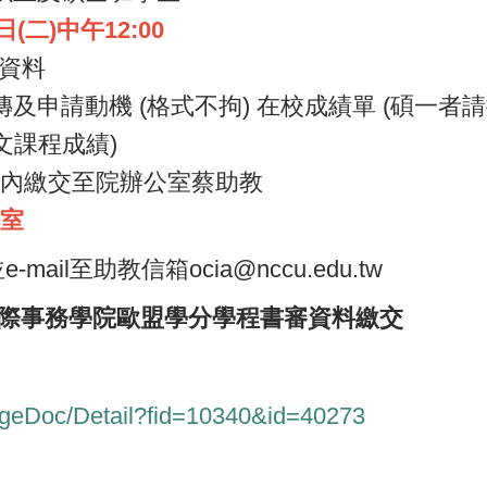
(二)中午12:00
審資料
及申請動機 (格式不拘) 在校成績單 (碩一者
文課程成績)
內繳交至院辦公室蔡助教
室
il至助教信箱ocia@nccu.edu.tw
國際事務學院歐盟學分學程書審資料繳交
PageDoc/Detail?fid=10340&id=40273