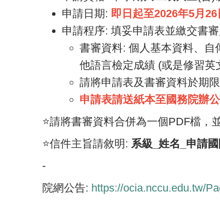
申請日期:
即日起至2026年5月26日
申請程序: 填妥申請表並繳交書
書審資料: 個人基本資料、自傳
他語言檢定成績 (或是修習英
請將申請表及書審資料於期限
申請表請送紙本至國務院辦公
⭐️請將書審資料合併為一個PDF檔，並e-ma
⭐️信件主旨請敘明:
系級_姓名_申請
-
院網公告:
https://ocia.nccu.edu.tw/